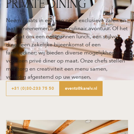
PRIVATE DINING
Neem plaats in een van onze exclusieve zalen en
laat u meenemen op een culinair avontuur. Of het
nu gaat om een ontspannen lunch, een stijlvol
diner, een zakelijke bijeenkomst of een
familiediner; wij bieden diverse mogelijkheden
voor een privé diner op maat. Onze chefs stellen
met zorg en creativiteit een menu samen,
volledig afgestemd op uw wensen.
+31 (0)30-233 75 50
events@karelv.nl