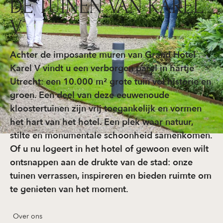
DE TUINEN VAN KAREL
V
Achter de imposante muren van Grand Hotel
Karel V vindt u een verborgen parel in hartje
Utrecht: een 10.000 m² grote tuin vol historie en
groen. Een deel van deze eeuwenoude
kloostertuinen zijn vrij toegankelijk en vormen
het hart van het hotel. Een plek waar natuur,
stilte en monumentale schoonheid samenkomen.
Of u nu logeert in het hotel of gewoon even wilt
ontsnappen aan de drukte van de stad: onze
tuinen verrassen, inspireren en bieden ruimte om
te genieten van het moment.
Over ons