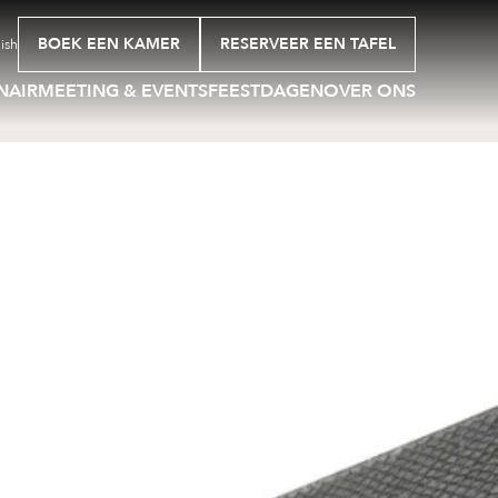
BOEK EEN KAMER
RESERVEER EEN TAFEL
ish
NAIR
MEETING & EVENTS
FEESTDAGEN
OVER ONS