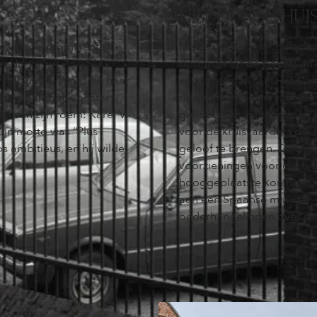
HET DUITSE HUI
een van de prominente
Meer dan 670 jaar geleden,
an Hongarije. In 1546
opdracht tot de bouw van d
et Gulden Vlies, die haar
van Utrecht al snel Het D
ht”, zoals het klooster
ridders en priesters die d
nt van zijn roem: Karel V
gehoorzaamheid hadden afg
Zijn motto was “Plus
voor de kruisvaarders die 
s ambitieus, en hij wilde
geloof te brengen. Daarna
voorzieningen voor die tij
hooggeplaatste koningen e
aan een Spaanse minister, 
onderhandelingen over de 