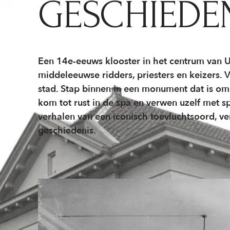
GESCHIEDE
Een 14e-eeuws klooster in het centrum van Ut
middeleeuwse ridders, priesters en keizers. 
stad. Stap binnen in een monument dat is o
kom tot rust in de spa en verwen uzelf met
verhalen van een iconisch toevluchtsoord, v
geschiedenis.