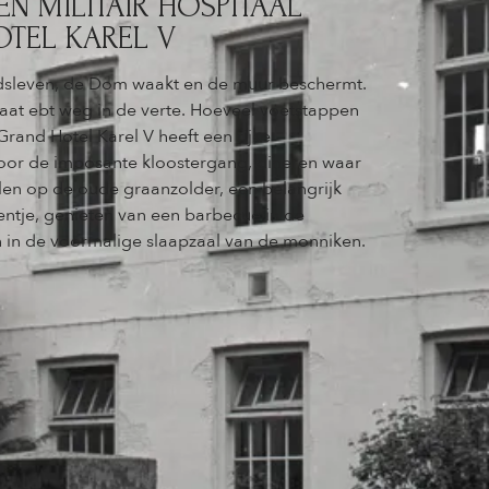
N MILITAIR HOSPITAAL
TEL KAREL V
adsleven, de Dom waakt en de muur beschermt.
raat ebt weg in de verte. Hoeveel voetstappen
Grand Hotel Karel V heeft een rijke
oor de imposante kloostergang, dineren waar
elen op de oude graanzolder, een belangrijk
rentje, genieten van een barbecue in de
n in de voormalige slaapzaal van de monniken.