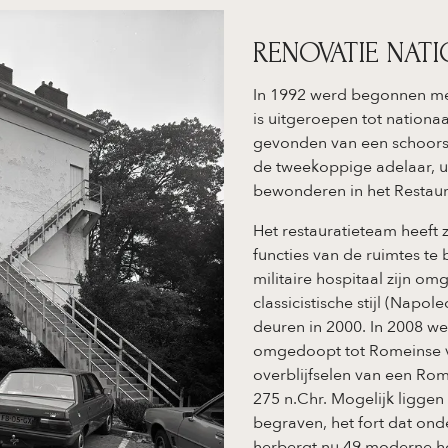
RENOVATIE NA
In 1992 werd begonnen met
is uitgeroepen tot nationa
gevonden van een schoors
de tweekoppige adelaar, u
bewonderen in het Restaur
Het restauratieteam heeft 
functies van de ruimtes t
militaire hospitaal zijn o
classicistische stijl (Napo
deuren in 2000. In 2008 we
omgedoopt tot Romeinse v
overblijfselen van een Rom
275 n.Chr. Mogelijk liggen
begraven, het fort dat ond
herbergt nu 49 moderne ho