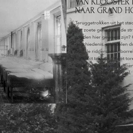
VAN KLOOSTER E
NAAR GRAND HO
Teruggetrokken uit het st
Het zoete geluid van de st
zouden hier geweest zijn? 
geschiedenis. Wandelen d
ooit de ridders aten, borr
contract tekenen in het to
Officierstuin of vergadere
De geschiedenis is overal.