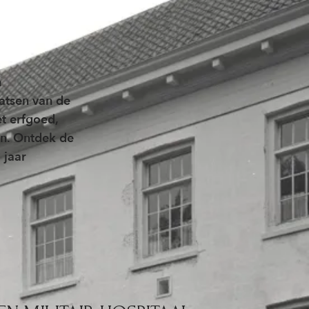
n
aatsen van de
t erfgoed,
en. Ontdek de
 jaar