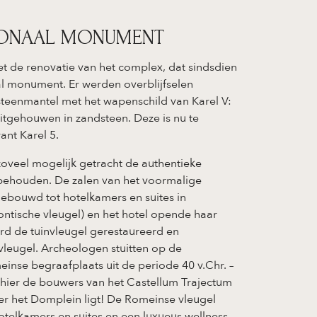
TIONAAL MONUMENT
 de renovatie van het complex, dat sindsdien
al monument. Er werden overblijfselen
teenmantel met het wapenschild van Karel V:
itgehouwen in zandsteen. Deze is nu te
ant Karel 5.
zoveel mogelijk getracht de authentieke
e behouden. De zalen van het voormalige
mgebouwd tot hotelkamers en suites in
leontische vleugel) en het hotel opende haar
rd de tuinvleugel gerestaureerd en
leugel. Archeologen stuitten op de
einse begraafplaats uit de periode 40 v.Chr. –
 hier de bouwers van het Castellum Trajectum
er het Domplein ligt! De Romeinse vleugel
telkamers en suites en een luxueus wellness-