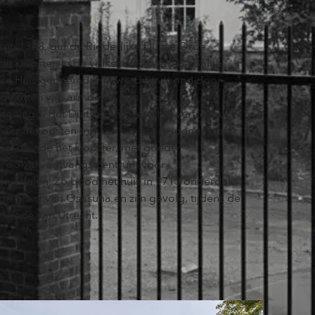
S
 in 1348, gaf de Ridderlijke Duitse Orde
it klooster. In de volksmond werd de Balije
uitse Huis genoemd. Het werd bewoond door
e geloften van armoede, kuisheid en
elegd. Het Duitse Huis werd het vertrekpunt
naar het oosten trokken om ‘de heidenen’ tot
ast diende het klooster, met goede
d, ook als ontvangstcentrum voor
n edelen. Zo bood het huis in 1713 onderdak
de graaf van Osasuna en zijn gevolg, tijdens de
Vrede van Utrecht.