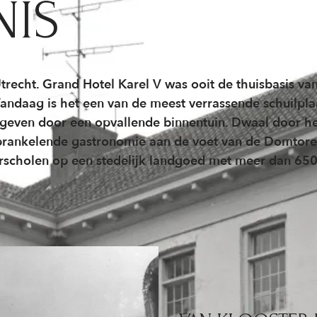
NIS
recht. Grand Hotel Karel V was ooit de thuisbasis va
Vandaag is het een van de meest verrassende schuilpl
mgeven door een opvallende binnentuin. Dwaal door he
 sprankelende gastronomie aan de voet van de Domtor
erscholen op een stedelijk landgoed met meer dan 650