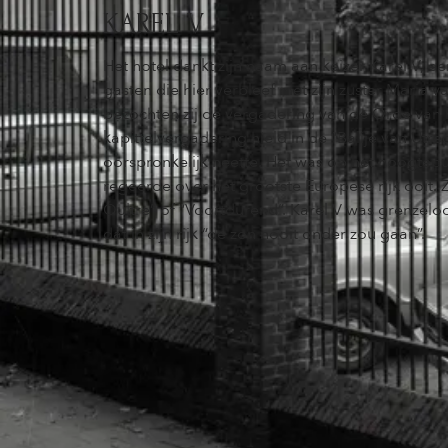
KAREL V
Het hotel dankt zijn naam aan keizer Karel V, 
gasten die hier verbleef met zijn zuster Maria v
bezochten zij de vergadering van de Orde van h
kapittelvergadering hield in de “Balije van Utrec
oorspronkelijk heette. Het was op het hoogtepu
regeerde over het grootste Europese rijk ooit. 
Oultre” of “Voortdurend”. Karel V was grenzeloo
dat in zijn rijk “de zon nooit onder zou gaan”.