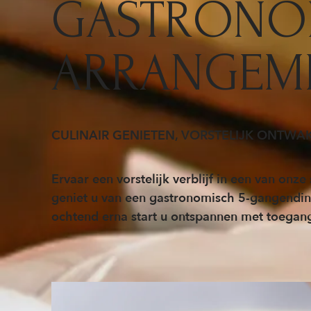
GASTRONO
ARRANGEM
CULINAIR GENIETEN, VORSTELIJK ONTWA
Ervaar een vorstelijk verblijf in een van onze
geniet u van een gastronomisch 5-gangendine
ochtend erna start u ontspannen met toegang t