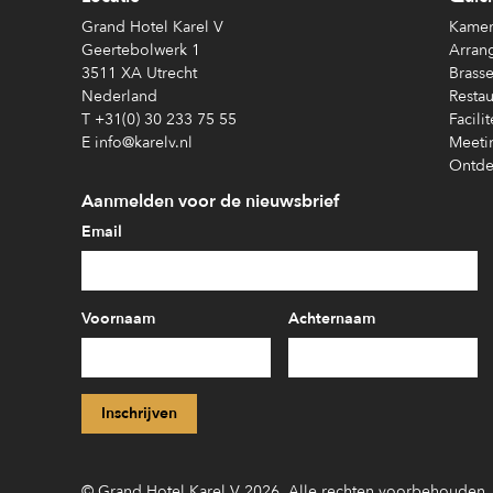
Grand Hotel Karel V
Kamer
Geertebolwerk 1
Arran
3511 XA Utrecht
Brasse
Nederland
Restau
T +31(0) 30 233 75 55
Facilit
E info@karelv.nl
Meeti
Ontde
Aanmelden voor de nieuwsbrief
Email
Voornaam
Achternaam
©
Grand Hotel Karel V
2026
.
Alle rechten voorbehouden
.