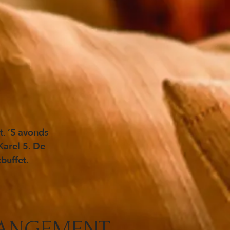
t. ’S avonds
Karel 5. De
buffet.
RANGEMENT