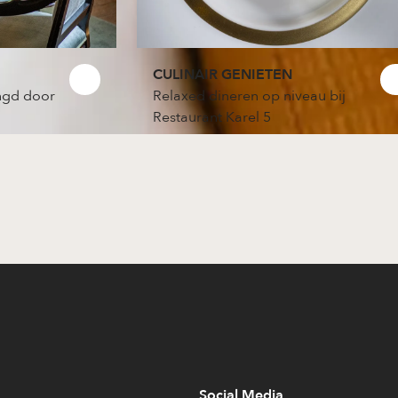
CULINAIR GENIETEN
ingd door
Relaxed dineren op niveau bij
Restaurant Karel 5
Social Media