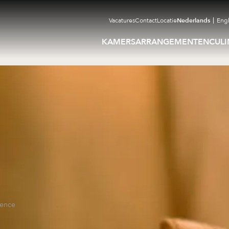
Vacatures
Contact
Locatie
Nederlands
Engl
KAMERS
ARRANGEMENTEN
CULI
ience