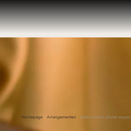
Homepage
Arrangementen
Gastronomic dinner exper