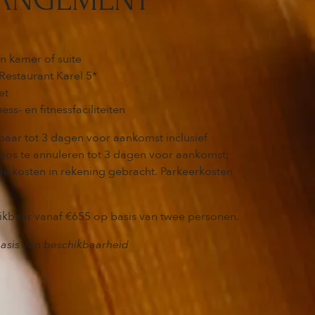
n kamer of suite
Restaurant Karel 5*
et
ss- en fitnessfaciliteiten
aar tot 3 dagen voor aankomst inclusief
loos te annuleren tot 3 dagen voor aankomst;
e kosten in rekening gebracht. Parkeerkosten
ikbaar vanaf €655 op basis van twee personen.
basis van beschikbaarheid