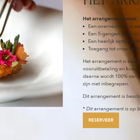
Het arrangement bevat:
Een overnachting in ee
Een 5-gangen diner in 
Een heerlijk ontbijtbuff
Toegang tot onze wellne
Het arrangement is boekb
vooruitbetaling en koste
daarna wordt 100% van d
zijn niet inbegrepen.
Dit arrangement is besch
*
Dit arrangement is op 
RESERVEER