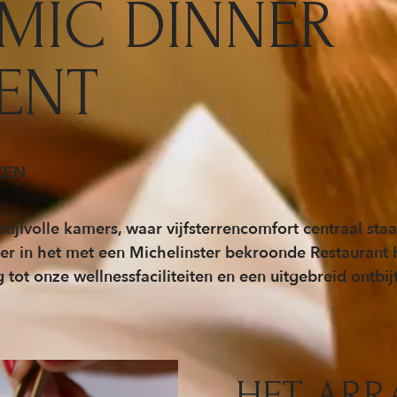
MIC DINNER
ENT
KEN
 stijlvolle kamers, waar vijfsterrencomfort centraal staa
r in het met een Michelinster bekroonde Restaurant 
ot onze wellnessfaciliteiten en een uitgebreid ontbijt
HET AR