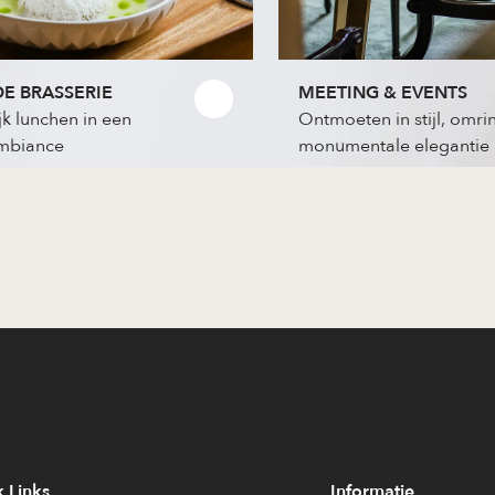
E BRASSERIE
MEETING & EVENTS
jk lunchen in een
Ontmoeten in stijl, omr
ambiance
monumentale elegantie
 Links
Informatie