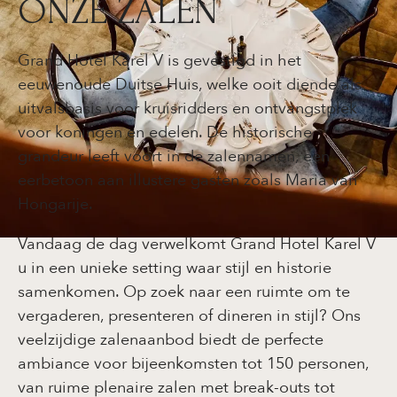
ONZE ZALEN
Grand Hotel Karel V is gevestigd in het
eeuwenoude Duitse Huis, welke ooit diende als
uitvalsbasis voor kruisridders en ontvangstplek
voor koningen en edelen. De historische
grandeur leeft voort in de zalennamen, een
eerbetoon aan illustere gasten zoals Maria van
Hongarije.
Vandaag de dag verwelkomt Grand Hotel Karel V
u in een unieke setting waar stijl en historie
samenkomen. Op zoek naar een ruimte om te
vergaderen, presenteren of dineren in stijl? Ons
veelzijdige zalenaanbod biedt de perfecte
ambiance voor bijeenkomsten tot 150 personen,
van ruime plenaire zalen met break-outs tot