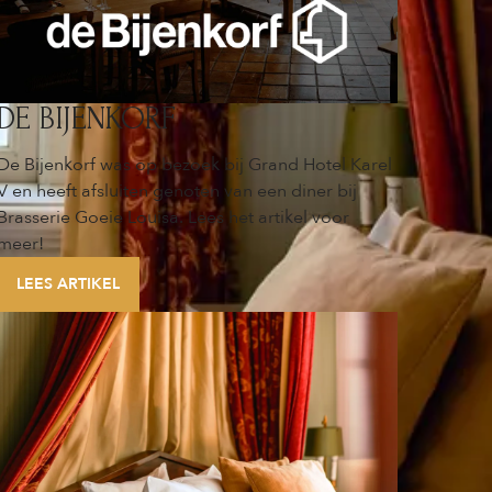
DE BIJENKORF
De Bijenkorf was op bezoek bij Grand Hotel Karel
V en heeft afsluiten genoten van een diner bij
Brasserie Goeie Louisa. Lees het artikel voor
meer!
LEES ARTIKEL