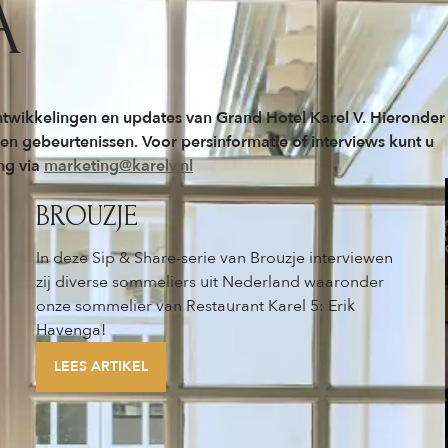
A
twikkelingen en updates van Grand Hotel Karel V. Hieronder
 en gebeurtenissen. Voor persinformatie of interviews kunt u
ng via
marketing@karelv.nl
BROUZJE
In deze Sip & Share-serie van Brouzje interviewen
zij diverse sommeliers uit Nederland waaronder
onze sommelier van Restaurant Karel 5: Erik
Havenga!
LEES ARTIKEL