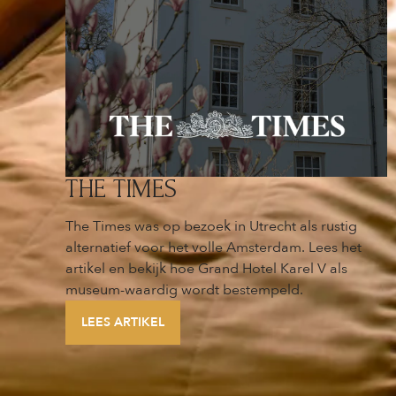
THE TIMES
The Times was op bezoek in Utrecht als rustig
alternatief voor het volle Amsterdam. Lees het
artikel en bekijk hoe Grand Hotel Karel V als
museum-waardig wordt bestempeld.
LEES ARTIKEL