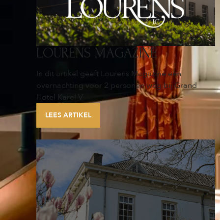
LOURENS MAGAZINE
In dit artikel geeft Lourens Magazine een
overnachting voor 2 personen weg bij Grand
Hotel Karel V
LEES ARTIKEL